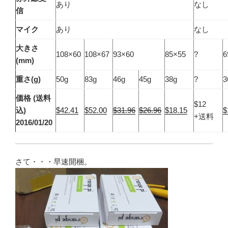
あり
なし
信
マイク
あり
なし
大きさ
108×60
108×67
93×60
85×55
?
6
(mm)
重さ(g)
50g
83g
46g
45g
38g
?
3
価格 (送料
$12
込)
$42.41
$52.00
$31.96
$26.96
$18.15
$
+送料
2016/01/20
さて・・・早速開梱。