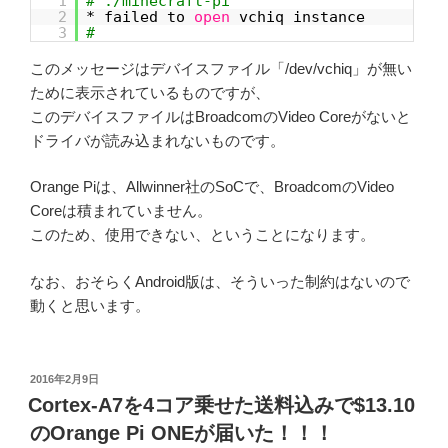
1
# ./minecraft-pi
2
* failed to
open
vchiq instance
3
#
このメッセージはデバイスファイル「/dev/vchiq」が無い
ために表示されているものですが、
このデバイスファイルはBroadcomのVideo Coreがないと
ドライバが読み込まれないものです。
Orange Piは、Allwinner社のSoCで、BroadcomのVideo
Coreは積まれていません。
このため、使用できない、ということになります。
なお、おそらくAndroid版は、そういった制約はないので
動くと思います。
投
2016年2月9日
稿
Cortex-A7を4コア乗せた送料込みで$13.10
日:
のOrange Pi ONEが届いた！！！