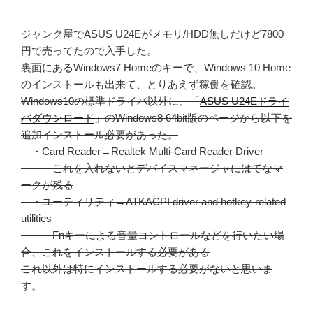
ジャンク屋でASUS U24Eがメモリ/HDD無しだけど7800
円で売ってたので入手した。
裏面にあるWindows7 Homeのキーで、Windows 10 Home
のインストールも出来て、とりあえず稼働を確認。
Windows10の標準ドライバ以外に、「
ASUS U24Eドライ
バダウンロード
」のWindows8 64bit版のページから以下を
追加インストール必要があった。
・Card Reader→Realtek Multi-Card Reader Driver
これを入れないとデバイスマネージャにはてなマ
ークが残る
・ユーティリティ→ATKACPI driver and hotkey-related
utilities
Fnキーによる音量コントロールなどを行いたい場
合、これをインストールする必要がある
これ以外は特にインストールする必要がないと思いま
す。