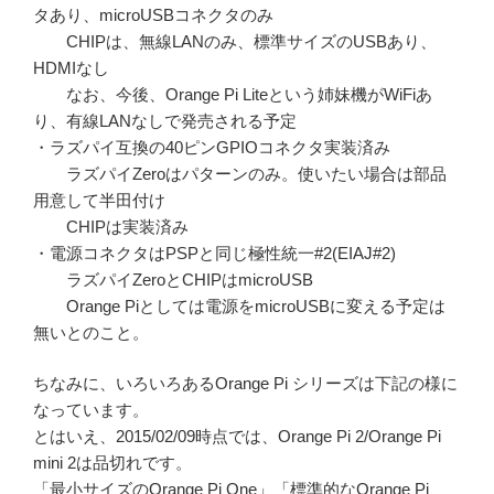
タあり、microUSBコネクタのみ
CHIPは、無線LANのみ、標準サイズのUSBあり、
HDMIなし
なお、今後、Orange Pi Liteという姉妹機がWiFiあ
り、有線LANなしで発売される予定
・ラズパイ互換の40ピンGPIOコネクタ実装済み
ラズパイZeroはパターンのみ。使いたい場合は部品
用意して半田付け
CHIPは実装済み
・電源コネクタはPSPと同じ極性統一#2(EIAJ#2)
ラズパイZeroとCHIPはmicroUSB
Orange Piとしては電源をmicroUSBに変える予定は
無いとのこと。
ちなみに、いろいろあるOrange Pi シリーズは下記の様に
なっています。
とはいえ、2015/02/09時点では、Orange Pi 2/Orange Pi
mini 2は品切れです。
「最小サイズのOrange Pi One」「標準的なOrange Pi