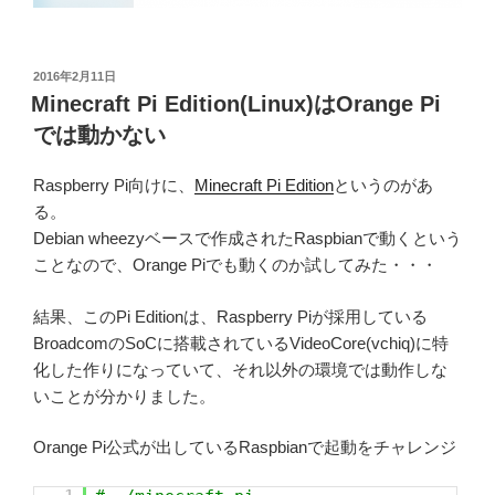
投
2016年2月11日
稿
Minecraft Pi Edition(Linux)はOrange Pi
日:
では動かない
Raspberry Pi向けに、
Minecraft Pi Edition
というのがあ
る。
Debian wheezyベースで作成されたRaspbianで動くという
ことなので、Orange Piでも動くのか試してみた・・・
結果、このPi Editionは、Raspberry Piが採用している
BroadcomのSoCに搭載されているVideoCore(vchiq)に特
化した作りになっていて、それ以外の環境では動作しな
いことが分かりました。
Orange Pi公式が出しているRaspbianで起動をチャレンジ