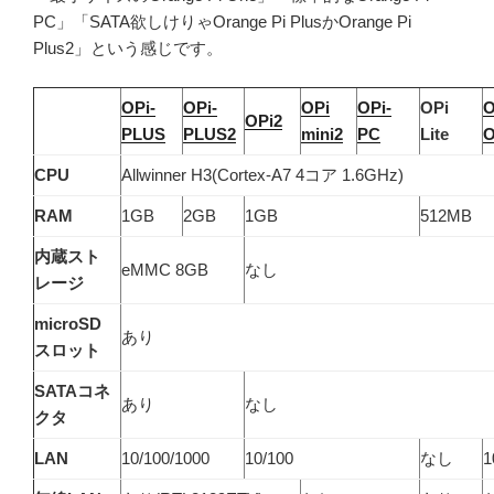
PC」「SATA欲しけりゃOrange Pi PlusかOrange Pi
Plus2」という感じです。
OPi-
OPi-
OPi
OPi-
OPi
O
OPi2
PLUS
PLUS2
mini2
PC
Lite
CPU
Allwinner H3(Cortex-A7 4コア 1.6GHz)
RAM
1GB
2GB
1GB
512MB
内蔵スト
eMMC 8GB
なし
レージ
microSD
あり
スロット
SATAコネ
あり
なし
クタ
LAN
10/100/1000
10/100
なし
1