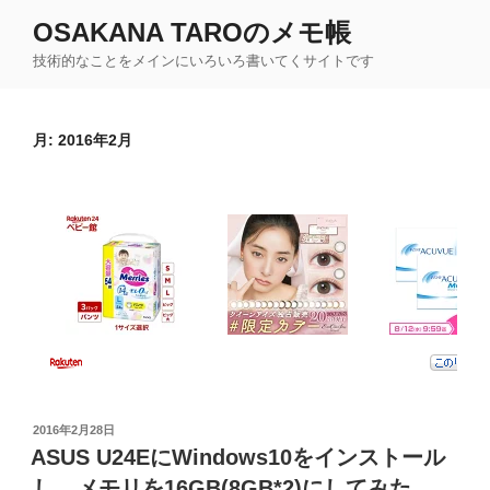
コ
OSAKANA TAROのメモ帳
ン
技術的なことをメインにいろいろ書いてくサイトです
テ
ン
ツ
月:
2016年2月
へ
ス
キ
ッ
プ
投
2016年2月28日
稿
ASUS U24EにWindows10をインストール
日:
し、メモリを16GB(8GB*2)にしてみた