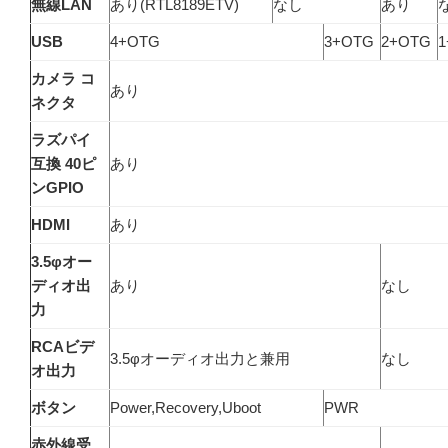
無線LAN
あり(RTL8189ETV)
なし
あり
USB
4+OTG
3+OTG
2+OTG
1
カメラ コ
あり
ネクタ
ラズパイ
互換 40ピ
あり
ンGPIO
HDMI
あり
3.5φオー
ディオ出
あり
なし
力
RCAビデ
3.5φオーディオ出力と兼用
なし
オ出力
ボタン
Power,Recovery,Uboot
PWR
赤外線受