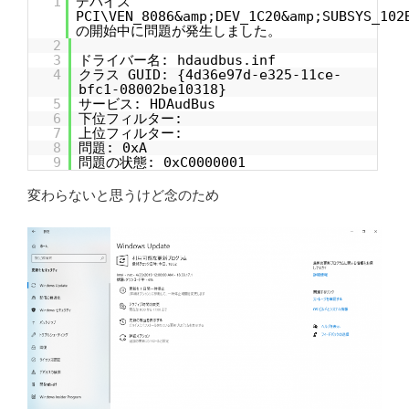
1
デバイス
PCI\VEN_8086&amp;DEV_1C20&amp;SUBSYS_102
の開始中に問題が発生しました。
2
3
ドライバー名: hdaudbus.inf
4
クラス GUID: {4d36e97d-e325-11ce-
bfc1-08002be10318}
5
サービス: HDAudBus
6
下位フィルター:
7
上位フィルター:
8
問題: 0xA
9
問題の状態: 0xC0000001
変わらないと思うけど念のため