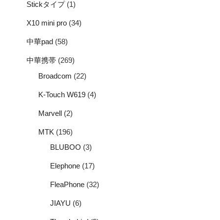
Stickタイプ
(1)
X10 mini pro
(34)
中華pad
(58)
中華携帯
(269)
Broadcom
(22)
K-Touch W619
(4)
Marvell
(2)
MTK
(196)
BLUBOO
(3)
Elephone
(17)
FleaPhone
(32)
JIAYU
(6)