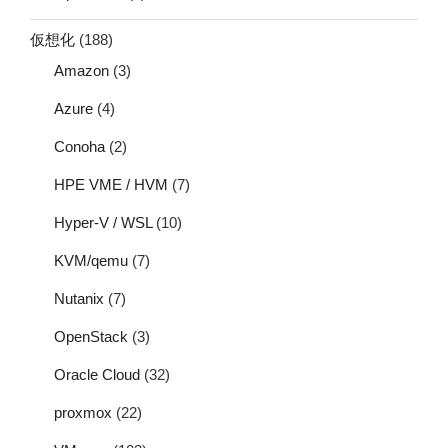
仮想化
(188)
Amazon
(3)
Azure
(4)
Conoha
(2)
HPE VME / HVM
(7)
Hyper-V / WSL
(10)
KVM/qemu
(7)
Nutanix
(7)
OpenStack
(3)
Oracle Cloud
(32)
proxmox
(22)