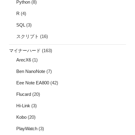
Python
(8)
R
(4)
SQL
(3)
スクリプト
(16)
マイナーハード
(163)
ArecX6
(1)
Ben NanoNote
(7)
Eee Note EA800
(42)
Flucard
(20)
Hi-Link
(3)
Kobo
(20)
PlayWatch
(3)