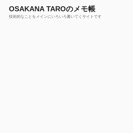
コ
OSAKANA TAROのメモ帳
ン
技術的なことをメインにいろいろ書いてくサイトです
テ
ン
ツ
へ
ス
キ
ッ
プ