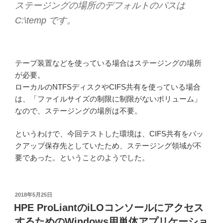
ステージングの場所のデフォルトのパスは
C:\temp です。
テープ装置などを使っている場合はステージングの場所
が必要。
ローカルのNTFSディスクやCIFS共有を使っている場合
は、「ファイルサイズの制限に制限がないボリューム」
なので、ステージングの場所は不要。
というわけで、今回テストした環境は、CIFS共有をバッ
クアップ保存先としていたため、ステージング領域が不
要であった。ということのようでした。
投
2018年5月25日
稿
HPE ProLiantのiLOコンソールにアクセス
日:
するためのWindows用単体アプリケーショ