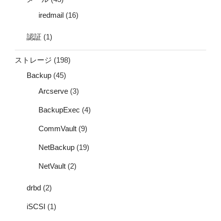
iredmail
(16)
認証
(1)
ストレージ
(198)
Backup
(45)
Arcserve
(3)
BackupExec
(4)
CommVault
(9)
NetBackup
(19)
NetVault
(2)
drbd
(2)
iSCSI
(1)