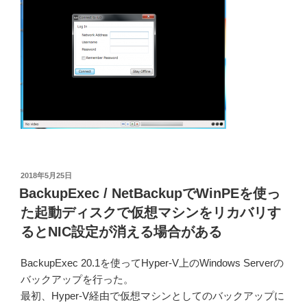
投
2018年5月25日
稿
BackupExec / NetBackupでWinPEを使っ
日:
た起動ディスクで仮想マシンをリカバリす
るとNIC設定が消える場合がある
BackupExec 20.1を使ってHyper-V上のWindows Serverの
バックアップを行った。
最初、Hyper-V経由で仮想マシンとしてのバックアップに