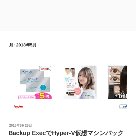
月:
2018年5月
投
2018年5月25日
稿
Backup ExecでHyper-V仮想マシンバック
日: