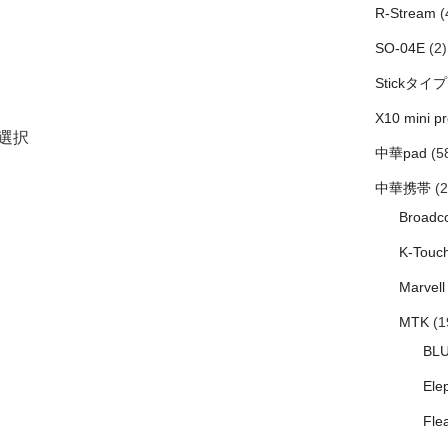
R-Stream
(
SO-04E
(2)
Stickタイプ
X10 mini pr
を選択
中華pad
(5
中華携帯
(2
Broadc
K-Touc
Marvell
MTK
(1
BL
Ele
Fle