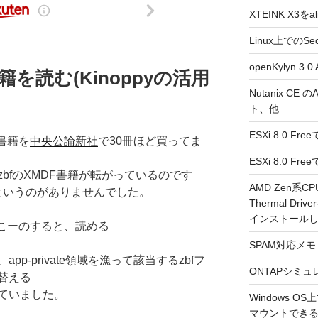
XTEINK X3をa
Linux上でのSe
openKylyn 
書籍を読む(Kinoppyの活用
Nutanix CE
ト、他
ESXi 8.0 F
書籍を
中央公論新社
で30冊ほど買ってま
ESXi 8.0 
bfのXMDF書籍が転がっているのです
AMD Zen系CP
法というのがありませんでした。
Thermal Driv
インストール
のこーのすると、読める
SPAM対応メモ 2
p-private領域を漁って該当するzbfフ
ONTAPシミュ
替える
ていました。
Windows 
マウントできるよ