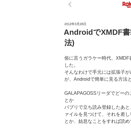
投
2012年3月28日
稿
AndroidでXMDF
日:
法)
俗に言うガラケー時代、XMDF
した。
そんなわけで手元には拡張子がz
が、Androidで簡単に見る方
GALAPAGOSSリーダでどー
とか
パブリで立ち読み登録したあと、ap
ァイルを見つけて、それを差し
とか、姑息なことをすれば読め