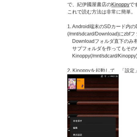
で、紀伊國屋書店の
Kinoppy
で
これで読む方法は非常に簡単。
1. Android端末のSDカード内の
(/mnt/sdcard/Download)に
Downloadフォルダ直下のみ
サブフォルダを作ってもその
Kinoppy(/mnt/sdcard/Ki
2. Kinoppyを起動して、「設