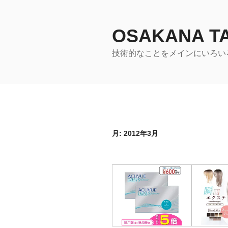
コ
ン
テ
OSAKANA 
ン
技術的なことをメインにいろい
ツ
へ
ス
キ
ッ
プ
月:
2012年3月