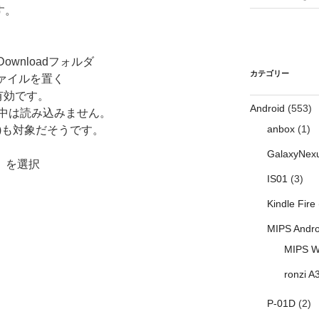
す。
Downloadフォルダ
カテゴリー
zbfファイルを置く
有効です。
Android
(553)
中は読み込みません。
anbox
(1)
noppy)も対象だそうです。
GalaxyNex
定」を選択
IS01
(3)
Kindle Fire
MIPS Andro
MIPS W
ronzi A
P-01D
(2)