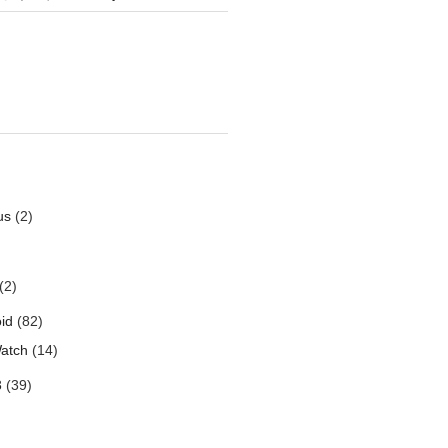
us
(2)
(2)
id
(82)
atch
(14)
3
(39)