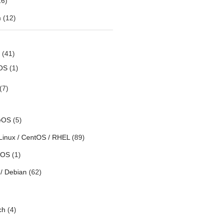
6)
m
(12)
(41)
OS
(1)
(7)
eOS
(5)
Linux / CentOS / RHEL
(89)
h OS
(1)
/ Debian
(62)
ch
(4)