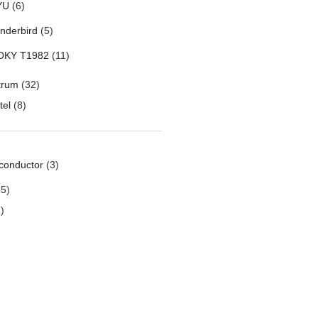
YU
(6)
nderbird
(5)
OKY T1982
(11)
trum
(32)
tel
(8)
conductor
(3)
5)
)