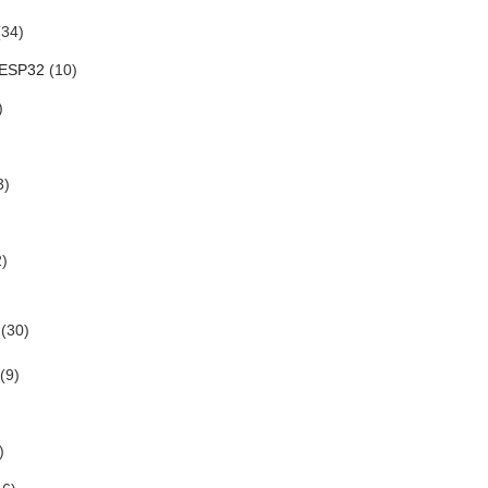
34)
 ESP32
(10)
)
3)
)
(30)
(9)
)