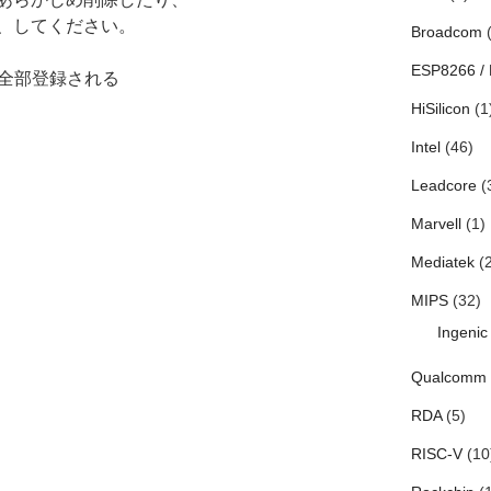
、してください。
Broadcom
(
ESP8266 /
に全部登録される
HiSilicon
(1
Intel
(46)
Leadcore
(
Marvell
(1)
Mediatek
(2
MIPS
(32)
Ingenic
Qualcomm
RDA
(5)
RISC-V
(10