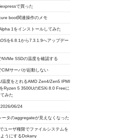
liexpressで買った
cure boot関連操作のメモ
3.0 Alpha 1をインストールしてみた
 のAOSを6.8.1から7.3.1.9へアップデー
reeでNVMe SSDの温度を確認する
FreeでCIMサーバが起動しない
U温度をとれるAMD Zen4/Zen5 IPMI
erをRyzen 5 3500UのESXi 8.0 Freeに
してみた
026/06/24
レータのaggregateが見えなくなった
OS上でユーザ権限でファイルシステムを
うにするDokany