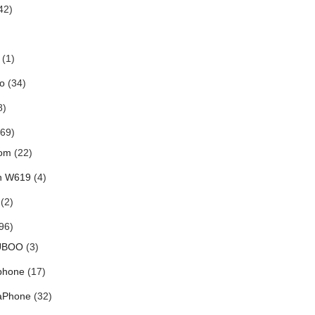
42)
(1)
o
(34)
8)
69)
om
(22)
h W619
(4)
(2)
96)
UBOO
(3)
phone
(17)
aPhone
(32)