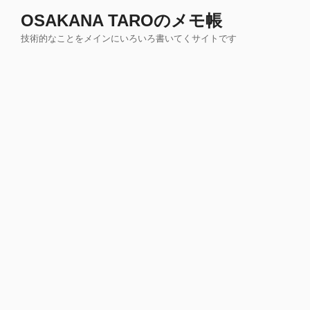
コ
OSAKANA TAROのメモ帳
ン
技術的なことをメインにいろいろ書いてくサイトです
テ
ン
ツ
へ
ス
キ
ッ
プ