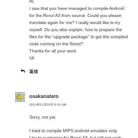
Hi,
I saw that you have managed to compile Android
for the Ronzi A3 from source. Could you please
translate again for me? I really would like to try
myself. Do you also explain, how to prepare the
files for the “upgrade package” to get the compiled
code running on the Ronzi?
Thanks for all your work
Uli
返信
osakanataro
2011年11月29日 9:32 AM
Sorry, not yet.
I tried to compile MIPS android emulator only.
I try to customize for Ronzi A3, but still not work.