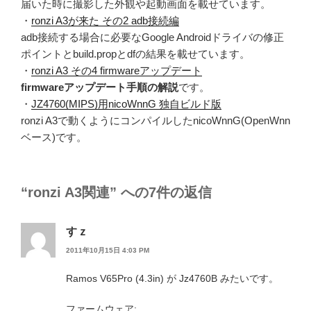
届いた時に撮影した外観や起動画面を載せています。
・
ronzi A3が来た その2 adb接続編
adb接続する場合に必要なGoogle Androidドライバの修正
ポイントとbuild.propとdfの結果を載せています。
・
ronzi A3 その4 firmwareアップデート
firmwareアップデート手順の解説
です。
・
JZ4760(MIPS)用nicoWnnG 独自ビルド版
ronzi A3で動くようにコンパイルしたnicoWnnG(OpenWnn
ベース)です。
“ronzi A3関連” への7件の返信
すｚ
2011年10月15日 4:03 PM
Ramos V65Pro (4.3in) が Jz4760B みたいです。
ファームウェア: