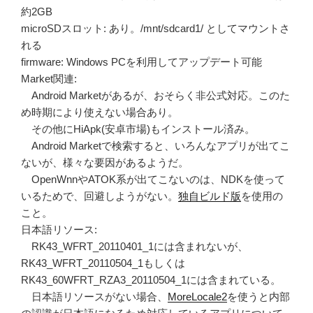
約2GB
microSDスロット: あり。/mnt/sdcard1/ としてマウントさ
れる
firmware: Windows PCを利用してアップデート可能
Market関連:
Android Marketがあるが、おそらく非公式対応。このた
め時期により使えない場合あり。
その他にHiApk(安卓市場)もインストール済み。
Android Marketで検索すると、いろんなアプリが出てこ
ないが、様々な要因があるようだ。
OpenWnnやATOK系が出てこないのは、NDKを使って
いるためで、回避しようがない。
独自ビルド版
を使用の
こと。
日本語リソース:
RK43_WFRT_20110401_1には含まれないが、
RK43_WFRT_20110504_1もしくは
RK43_60WFRT_RZA3_20110504_1には含まれている。
日本語リソースがない場合、
MoreLocale2
を使うと内部