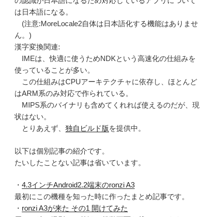
の認識が日本語になるため対応しているアプリについて
は日本語になる。
(注意:MoreLocale2自体は日本語化する機能はありませ
ん。)
漢字変換関連:
IMEは、快適に使うためNDKという高速化の仕組みを
使っていることが多い。
この仕組みはCPUアーキテクチャに依存し、ほとんど
はARM系のみ対応で作られている。
MIPS系のバイナリも含めてくれれば使えるのだが、現
状はない。
とりあえず、
独自ビルド版
を提供中。
以下は個別記事の紹介です。
たいしたことない記事は省いています。
・
4.3インチAndroid2.2端末のronzi A3
最初にこの機種を知った時に作ったまとめ記事です。
・
ronzi A3が来た その1 開けてみた